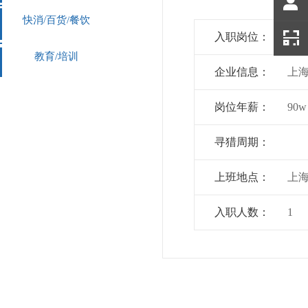
快消/百货/餐饮
入职岗位：
区
教育/培训
企业信息：
上
岗位年薪：
90w
寻猎周期：
上班地点：
上
入职人数：
1