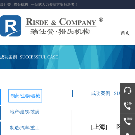
瑞仕登 . 猎头机构 - 一站式人力资源方案解决者！
首页
成功案例
SUCCESSFUL CASE
成功案例
SUCCESS
制药/生物/器械
地产/建筑/装潢
[上海]
区域总
制造/汽车/重工