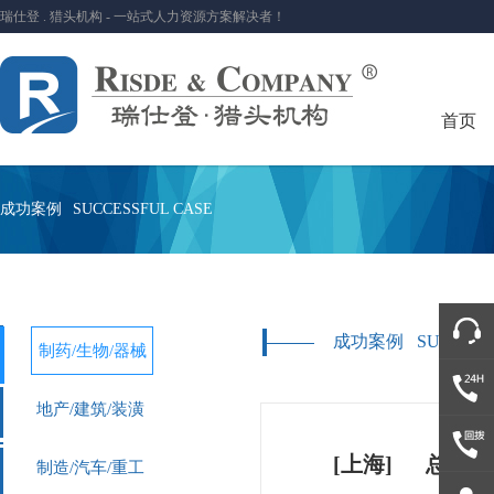
瑞仕登 . 猎头机构 - 一站式人力资源方案解决者！
首页
成功案例
SUCCESSFUL CASE
成功案例
SUCCESS
制药/生物/器械
地产/建筑/装潢
[上海]
总经理
制造/汽车/重工