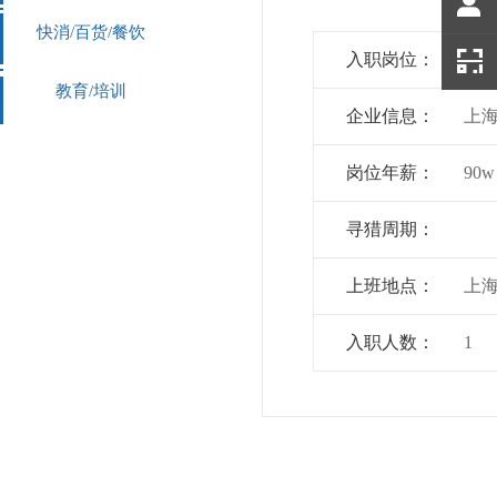
快消/百货/餐饮
入职岗位：
总
教育/培训
企业信息：
上
岗位年薪：
90w
寻猎周期：
上班地点：
上
入职人数：
1