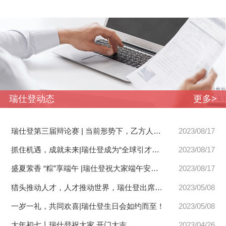
[2019-04-24 深圳] 总裁
入职成功
年薪80W
[2019-04-24 广州] 厂长
入职成功
年薪90w
[2019-04-24 广州] 区域总监
入职成功
年薪90w
[2019-04-24 上海] 总经理助理
入职成功
年薪80W
[2019-04-24 上海] 制药主任
入职成功
年薪80W
[2019-04-23 深圳] 总裁助理
入职成功
年薪80W
[2019-04-23 深圳] 总裁助理
入职成功
年薪80W
瑞仕登动态
更多>
[2019-04-23 广州] 厂长助理
入职成功
年薪70w
[2019-04-23 广州] 厂长
入职成功
年薪80W
瑞仕登第三届辩论赛 | 当前形势下，乙方人力资源从业者未
2023/08/17
[2019-04-23 上海] 人力资源总监
入职成功
年薪70w
抓住机遇，成就未来|瑞仕登成为“全球引才服务联盟”首批
2023/08/17
[2019-04-23 上海] 销售总监
入职成功
年薪70w
盛夏萦香 “粽”享端午 |瑞仕登祝大家端午安康，节日快乐
2023/08/17
[2019-04-22 广州] 区域总监
入职成功
年薪90w
[2019-04-22 北京] 人力资源总监
入职成功
年薪70w
猎头推动人才，人才推动世界，瑞仕登出席猎头行业峰会
2023/05/08
[2019-04-22 北京] 厂长助理
入职成功
年薪90w
一岁一礼，共同欢喜|瑞仕登生日会如约而至！
2023/05/08
[2019-04-22 上海] 医药部主任
入职成功
年薪80W
大年初七丨瑞仕登祝大家 开门大吉
2023/04/26